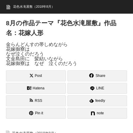
花色水滝屋敷（2018年8月）
8月の作品テーマ『花色水滝屋敷』作品
名：花嫁人形
金らんどんすの帯しめながら
花嫁御寮は
なぜ泣くのだろう
文金島田に 髪結いながら
花嫁御寮は なぜ 泣くのだろう
Post
Share
Hatena
LINE
RSS
feedly
Pin it
note