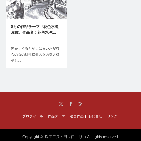
8月の作品テーマ『花色水滝
屋敷』作品名：花色水滝…
滝をくぐるとそこは古いお屋敷
金の衣の旦那様銀の衣の奥方様
そし…
Twitter
Facebook
RSS
プロフィール
作品テーマ
過去作品
お問合せ
リンク
Copyright ©
珠玉工房：田ノ口 リコ
All rights reserved.