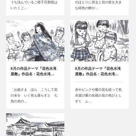
うち沈んでいるご様子旦那様は
のほとりに戻ると目の前を大き
いたくご…
な緋色の鯉が…
8月の作品テーマ『花色水滝
8月の作品テーマ『花色水滝
屋敷』作品名：花色水滝…
屋敷』作品名：花色水滝…
「お姫さま ほら こうして花
赤やピンクや紫の花を絞って色
の水を いく色も垂らすと 七
水遊び夏の名残の花の色ひとし
色の糸の…
ずく ふ…