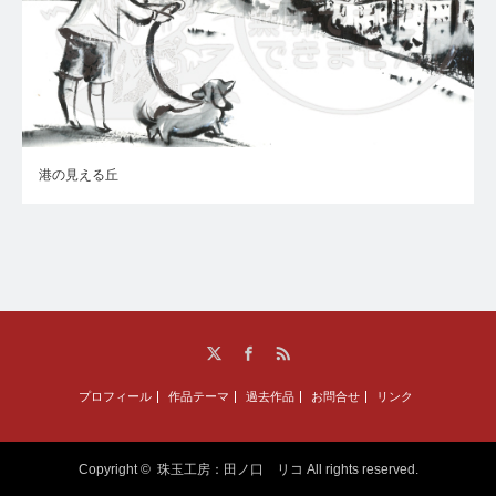
港の見える丘
Twitter
Facebook
RSS
プロフィール
作品テーマ
過去作品
お問合せ
リンク
Copyright ©
珠玉工房：田ノ口 リコ
All rights reserved.