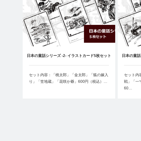
日本の童話シリーズ -2- イラストカード5枚セット
日本の童話
セット内容：「桃太郎」「金太郎」「狐の嫁入
セット内
り」「笠地蔵」「花咲か爺」600円（税込）…
戦」「一
60…