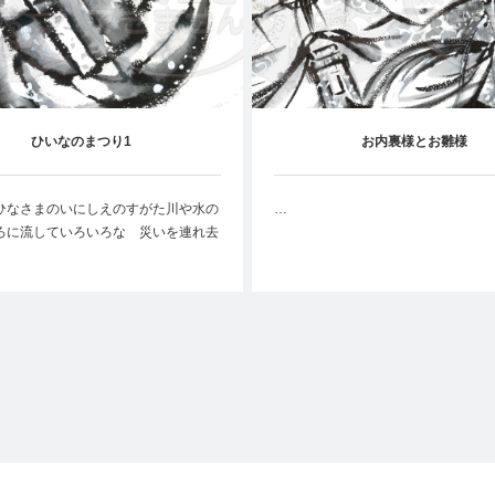
ひいなのまつり1
お内裏様とお雛様
ひなさまのいにしえのすがた川や水の
…
ろに流していろいろな 災いを連れ去