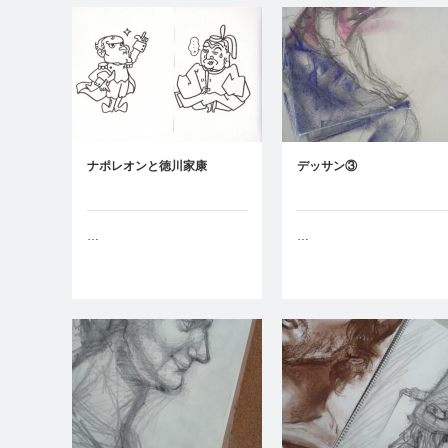
ナポレオンと徳川家康
デッサン③
…
…