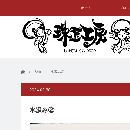
ホーム
プロフ
ホーム
人物
水汲み②
2024.09.30
水汲み②