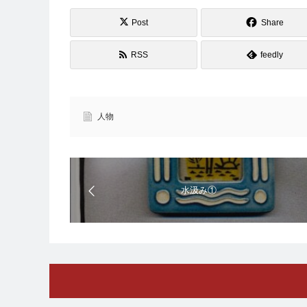
Post
Share
RSS
feedly
人物
水汲み①