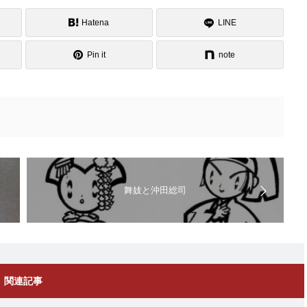
Hatena
LINE
Pin it
note
舞妓と沖田総司
関連記事